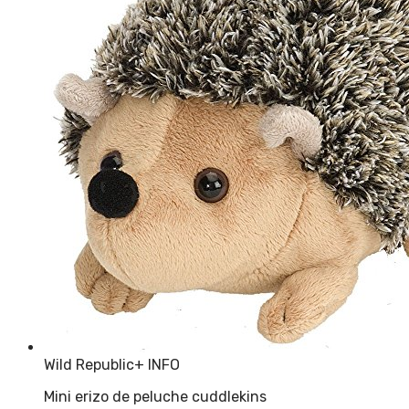
Wild Republic
+ INFO
Mini erizo de peluche cuddlekins