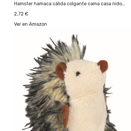
Hamster hamaca cálida colgante cama casa nido…
2,72
€
Ver en Amazon