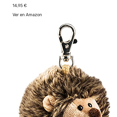
14,95
€
Ver en Amazon