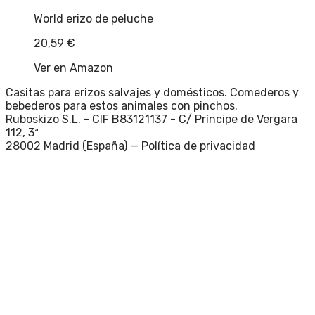
World erizo de peluche
20,59
€
Ver en Amazon
Casitas para erizos salvajes y domésticos. Comederos y
bebederos para estos animales con pinchos.
Ruboskizo S.L. - CIF B83121137 - C/ Príncipe de Vergara
112, 3ª
28002 Madrid (España) —
Política de privacidad