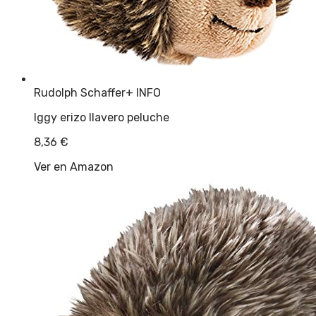
Rudolph Schaffer
+ INFO
Iggy erizo llavero peluche
8,36
€
Ver en Amazon