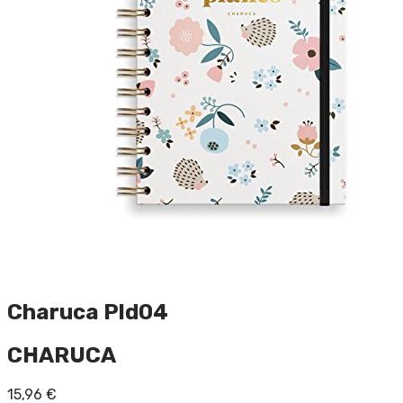
Charuca Pld04
CHARUCA
15,96
€