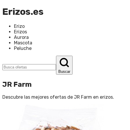
Erizos.es
Erizo
Erizos
Aurora
Mascota
Peluche
Buscar
JR Farm
Descubre las mejores ofertas de
JR Farm
en
erizos
.